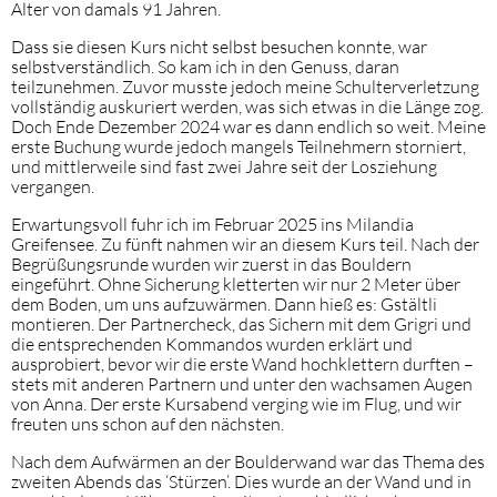
Alter von damals 91 Jahren.
Dass sie diesen Kurs nicht selbst besuchen konnte, war
selbstverständlich. So kam ich in den Genuss, daran
teilzunehmen. Zuvor musste jedoch meine Schulterverletzung
vollständig auskuriert werden, was sich etwas in die Länge zog.
Doch Ende Dezember 2024 war es dann endlich so weit. Meine
erste Buchung wurde jedoch mangels Teilnehmern storniert,
und mittlerweile sind fast zwei Jahre seit der Losziehung
vergangen.
Erwartungsvoll fuhr ich im Februar 2025 ins Milandia
Greifensee. Zu fünft nahmen wir an diesem Kurs teil. Nach der
Begrüßungsrunde wurden wir zuerst in das Bouldern
eingeführt. Ohne Sicherung kletterten wir nur 2 Meter über
dem Boden, um uns aufzuwärmen. Dann hieß es: Gstältli
montieren. Der Partnercheck, das Sichern mit dem Grigri und
die entsprechenden Kommandos wurden erklärt und
ausprobiert, bevor wir die erste Wand hochklettern durften –
stets mit anderen Partnern und unter den wachsamen Augen
von Anna. Der erste Kursabend verging wie im Flug, und wir
freuten uns schon auf den nächsten.
Nach dem Aufwärmen an der Boulderwand war das Thema des
zweiten Abends das ‘Stürzen’. Dies wurde an der Wand und in