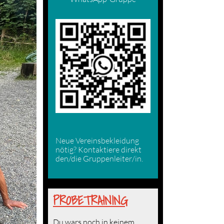
Neue Vereinsbekleidung
nötig? Kontaktiere direkt
den/die Gruppenleiter/in.
PROBETRAINING
Du wars noch in keinem