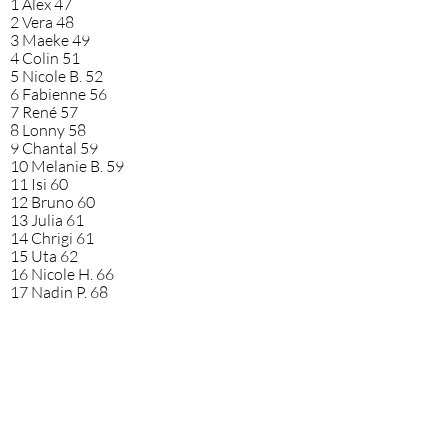
1 Alex 47
2 Vera 48
3 Maeke 49
4 Colin 51
5 Nicole B. 52
6 Fabienne 56
7 René 57
8 Lonny 58
9 Chantal 59
10 Melanie B. 59
11 Isi 60
12 Bruno 60
13 Julia 61
14 Chrigi 61
15 Uta 62
16 Nicole H. 66
17 Nadin P. 68