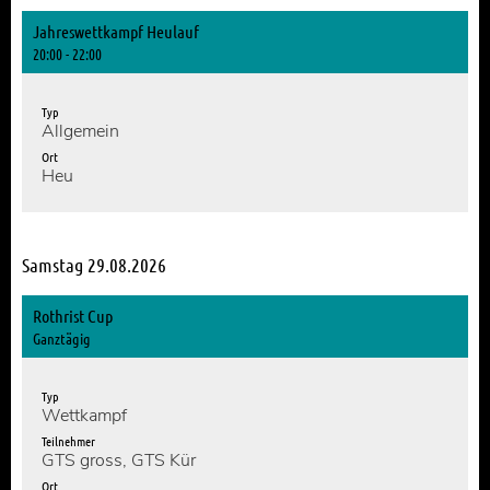
Jahreswettkampf Heulauf
20:00 - 22:00
Typ
Allgemein
Ort
Heu
Samstag 29.08.2026
Rothrist Cup
Ganztägig
Typ
Wettkampf
Teilnehmer
GTS gross, GTS Kür
Ort