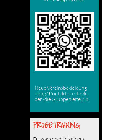
Neue Vereinsbekleidung
nötig? Kontaktiere direkt
den/die Gruppenleiter/in.
PROBETRAINING
Du wars noch in keinem