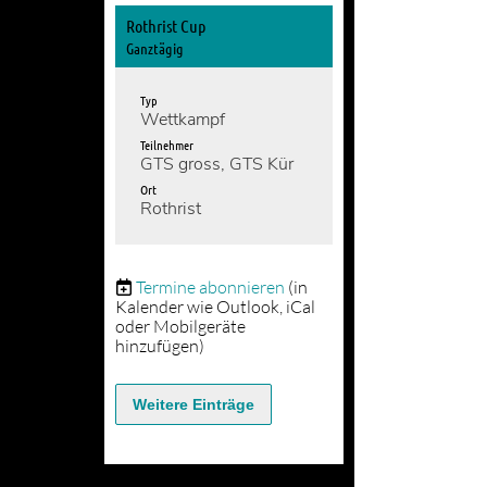
Rothrist Cup
Ganztägig
Typ
Wettkampf
Teilnehmer
GTS gross, GTS Kür
Ort
Rothrist
Termine abonnieren
(in
Kalender wie Outlook, iCal
oder Mobilgeräte
hinzufügen)
Weitere Einträge